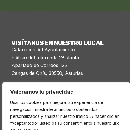
VISÍTANOS EN NUESTRO LOCAL
C/Jardines del Ayuntamiento
Edificio del Internado 2ª planta
Apartado de Correos 125
Cangas de Onís, 33550, Asturias
Miércoles 20:00 a 21:30
Valoramos tu privacidad
LEGAL
Usamos cookies para mejorar su experiencia de
navegación, mostrarle anuncios o contenidos
Aviso legal
personalizados y analizar nuestro tráfico. Al hacer clic en
Política de privacidad
“Aceptar todo” usted da su consentimiento a nuestro uso
Cookies