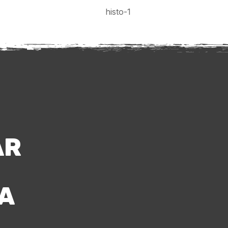
AR
ÑA