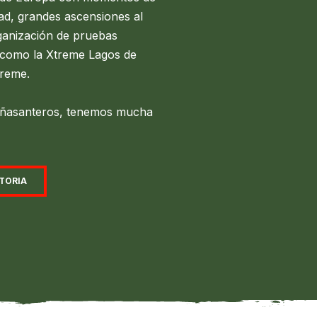
ad, grandes ascensiones al
ganización de pruebas
 como la Xtreme Lagos de
treme.
eñasanteros, tenemos mucha
TORIA